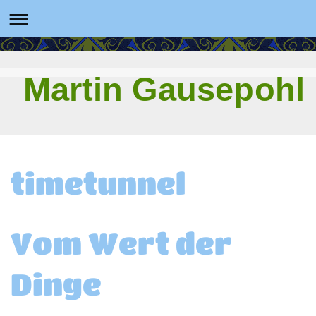
Martin Gausepohl
timetunnel
Vom Wert der
Dinge